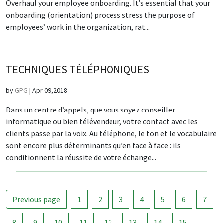
Overhaul your employee onboarding. It’s essential that your
onboarding (orientation) process stress the purpose of
employees’ work in the organization, rat...
TECHNIQUES TÉLÉPHONIQUES
by
GPG
|
Apr 09,2018
Dans un centre d’appels, que vous soyez conseiller
informatique ou bien télévendeur, votre contact avec les
clients passe par la voix. Au téléphone, le ton et le vocabulaire
sont encore plus déterminants qu’en face à face : ils
conditionnent la réussite de votre échange...
Previous page
1
2
3
4
5
6
7
8
9
10
11
12
13
14
15