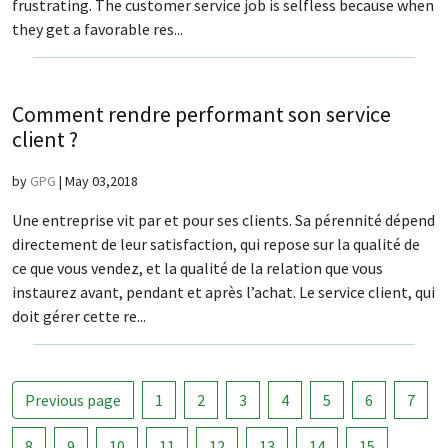
frustrating. The customer service job is selfless because when
they get a favorable res...
Comment rendre performant son service
client ?
by
GPG
|
May 03,2018
Une entreprise vit par et pour ses clients. Sa pérennité dépend
directement de leur satisfaction, qui repose sur la qualité de
ce que vous vendez, et la qualité de la relation que vous
instaurez avant, pendant et après l’achat. Le service client, qui
doit gérer cette re...
Previous page
1
2
3
4
5
6
7
8
9
10
11
12
13
14
15